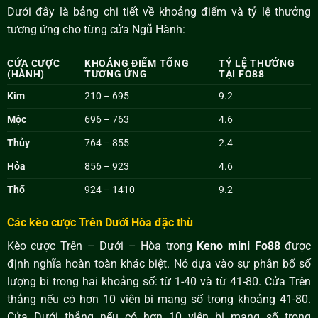
Dưới đây là bảng chi tiết về khoảng điểm và tỷ lệ thưởng
tương ứng cho từng cửa Ngũ Hành:
CỬA CƯỢC
KHOẢNG ĐIỂM TỔNG
TỶ LỆ THƯỞNG
(HÀNH)
TƯƠNG ỨNG
TẠI FO88
Kim
210 – 695
9.2
Mộc
696 – 763
4.6
Thủy
764 – 855
2.4
Hỏa
856 – 923
4.6
Thổ
924 – 1410
9.2
Các kèo cược Trên Dưới Hòa đặc thù
Kèo cược Trên – Dưới – Hòa trong
Keno mini Fo88
được
định nghĩa hoàn toàn khác biệt. Nó dựa vào sự phân bổ số
lượng bi trong hai khoảng số: từ 1-40 và từ 41-80. Cửa Trên
thắng nếu có hơn 10 viên bi mang số trong khoảng 41-80.
Cửa Dưới thắng nếu có hơn 10 viên bi mang số trong