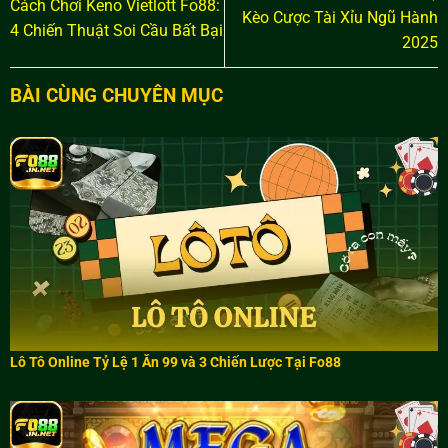
Cách Chơi Keno Vietlott Fo88:
Kèo Cược Tài Xỉu Ngũ Hành
4 Chiến Thuật Soi Cầu Bất Bại
2025
BÀI CÙNG CHUYÊN MỤC
Lô Tô Online Tỷ Lệ 1 Ăn 99 và 3 Chiến Lược Tại Fo88