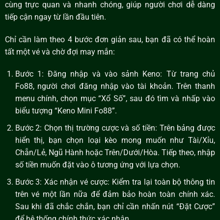
cùng trực quan và nhanh chóng, giúp người chơi dễ dàng
tiếp cận ngay từ lần đầu tiên.
Chỉ cần làm theo 4 bước đơn giản sau, bạn đã có thể hoàn
tất một vé và chờ đợi may mắn:
Bước 1: Đăng nhập và vào sảnh Keno: Từ trang chủ
Fo88, người chơi đăng nhập vào tài khoản. Trên thanh
menu chính, chọn mục “Xổ Số”, sau đó tìm và nhấp vào
biểu tượng “Keno Mini Fo88”.
Bước 2: Chọn thị trường cược và số tiền: Trên bảng được
hiển thị, bạn chọn loại kèo mong muốn như Tài/Xỉu,
Chẵn/Lẻ, Ngũ Hành hoặc Trên/Dưới/Hòa. Tiếp theo, nhập
số tiền muốn đặt vào ô tương ứng với lựa chọn.
Bước 3: Xác nhận vé cược: Kiểm tra lại toàn bộ thông tin
trên vé một lần nữa để đảm bảo hoàn toàn chính xác.
Sau khi đã chắc chắn, bạn chỉ cần nhấn nút “Đặt Cược”
để hệ thống chính thức xác nhận.