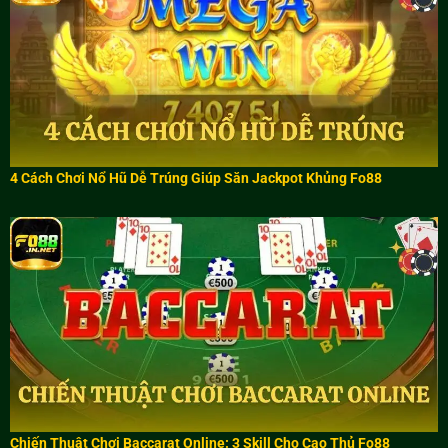
4 Cách Chơi Nổ Hũ Dễ Trúng Giúp Săn Jackpot Khủng Fo88
Chiến Thuật Chơi Baccarat Online: 3 Skill Cho Cao Thủ Fo88