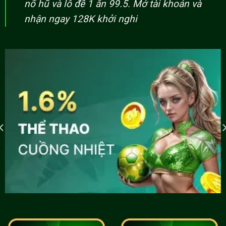
nổ hũ và lô đề 1 ăn 99.5. Mở tài khoản và
nhận ngay 128K khởi nghi