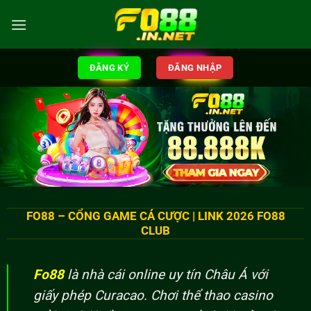
ĐĂNG KÝ
ĐĂNG NHẬP
FO88 – CỔNG GAME CÁ CƯỢC | LINK 2026 FO88
CLUB
Fo88
là nhà cái online uy tín Châu Á với
giấy phép Curacao. Chơi thể thao casino