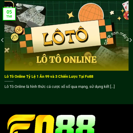
05
Với hành trình phát triển bền bỉ và chiến lược đầu tư bài
Th8
bản,
Fo88 com
đã nhanh chóng vươn lên trở thành biểu
tượng uy tín, chất lượng trên thị trường cá cược. Những
thông tin nền tảng dưới đây minh chứng rõ nét quy mô và
tầm vóc quốc tế của chúng tôi.
Thông tin tổng quan về thương hiệu nhà cái Fo88
Ra đời với mục tiêu định hình lại tiêu chuẩn ngành giải trí
trực tuyến, thương hiệu đã xây dựng nền tảng vững chắc
Lô Tô Online Tỷ Lệ 1 Ăn 99 và 3 Chiến Lược Tại Fo88
dựa trên sự hợp pháp và minh bạch.
Lô Tô Online là hình thức cá cược xổ số qua mạng, sử dụng kết [...]
Năm thành lập:
2025.
Trụ sở chính:
Malta.
Phạm vi hoạt động:
Hoạt động mạnh mẽ tại nhiều quốc
gia Châu Á, bao gồm Việt Nam, Thái Lan, Malaysia,
Indonesia.